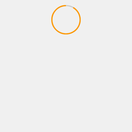
o
SALSA BUENA AHORA VIA SATELITE
no Beto
🔴
os campos obligatorios están marcados con
*